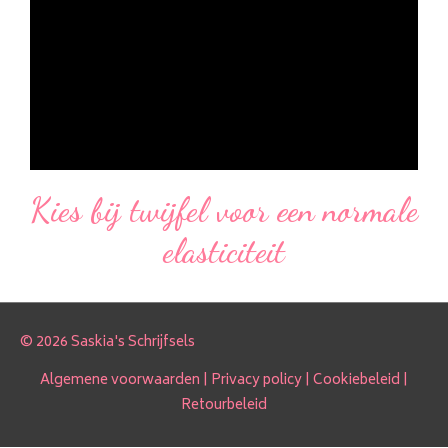
Kies bij twijfel voor een normale
elasticiteit
© 2026 Saskia's Schrijfsels
Algemene voorwaarden
|
Privacy policy
|
Cookiebeleid
|
Retourbeleid