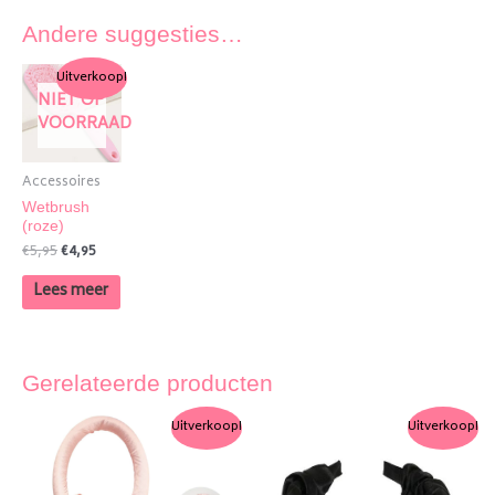
Andere suggesties…
Uitverkoop!
NIET OP
VOORRAAD
Accessoires
Wetbrush
(roze)
€
5,95
€
4,95
Lees meer
Gerelateerde producten
Uitverkoop!
Uitverkoop!