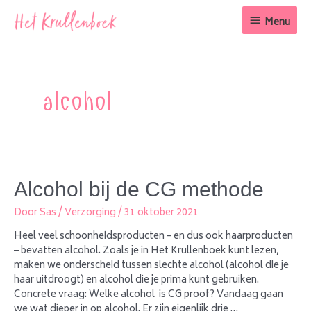
Ga
Menu
naar
Menu
de
inhoud
alcohol
Alcohol bij de CG methode
Door
Sas
/
Verzorging
/
31 oktober 2021
Heel veel schoonheidsproducten – en dus ook haarproducten
– bevatten alcohol. Zoals je in Het Krullenboek kunt lezen,
maken we onderscheid tussen slechte alcohol (alcohol die je
haar uitdroogt) en alcohol die je prima kunt gebruiken.
Concrete vraag: Welke alcohol is CG proof? Vandaag gaan
we wat dieper in op alcohol. Er zijn eigenlijk drie …