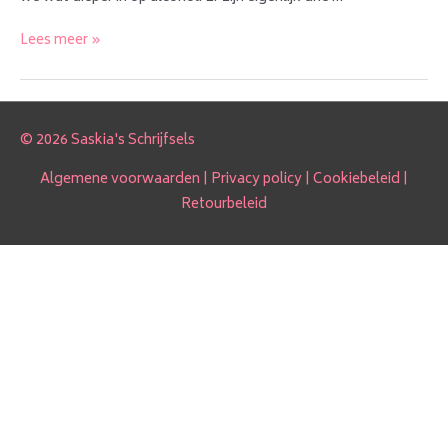
Alcohol
Lees meer »
bij
de
CG
methode
© 2026 Saskia's Schrijfsels
Algemene voorwaarden
|
Privacy policy
|
Cookiebeleid
|
Retourbeleid