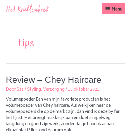
Ga
Menu
naar
Menu
de
inhoud
tips
Review – Chey Haircare
Door
Sas
/
Styling
,
Verzorging
/
15 oktober 2021
Volumepoeder Een van mijn favoriete producten is het
volumepoeder van Chey haircare. Als we kijken naar de
volumepoeders die op de markt zijn, dan vind ik deze by far
het fijnst. Het brengt makkelijk aan en doet simpelweg
langdurig en goed zijn werk, zonder dat je haar bizar aan
elkaar plakt! Ik stond daarom ook …