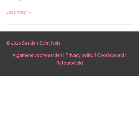
Review
Lees meer »
–
Chey
Haircare
© 2026 Saskia's Schrijfsels
Algemene voorwaarden
|
Privacy policy
|
Cookiebeleid
|
Retourbeleid